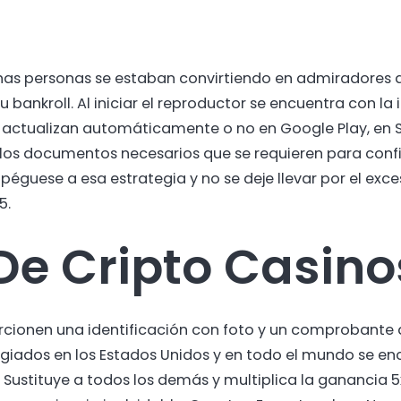
as personas se estaban convirtiendo en admiradores d
nkroll. Al iniciar el reproductor se encuentra con la i
e actualizan automáticamente o no en Google Play, en S
os documentos necesarios que se requieren para confir
 apéguese a esa estrategia y no se deje llevar por el ex
5.
e Cripto Casino
rcionen una identificación con foto y un comprobante de
logiados en los Estados Unidos y en todo el mundo se encu
ustituye a todos los demás y multiplica la ganancia 5x