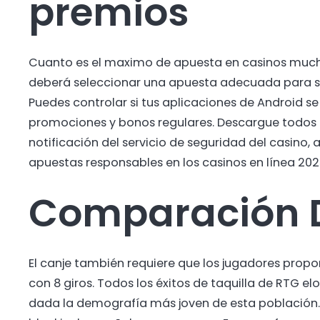
premios
Cuanto es el maximo de apuesta en casinos much
deberá seleccionar una apuesta adecuada para su ba
Puedes controlar si tus aplicaciones de Android s
promociones y bonos regulares. Descargue todos l
notificación del servicio de seguridad del casino,
apuestas responsables en los casinos en línea 202
Comparación D
El canje también requiere que los jugadores propo
con 8 giros. Todos los éxitos de taquilla de RTG e
dada la demografía más joven de esta población. S