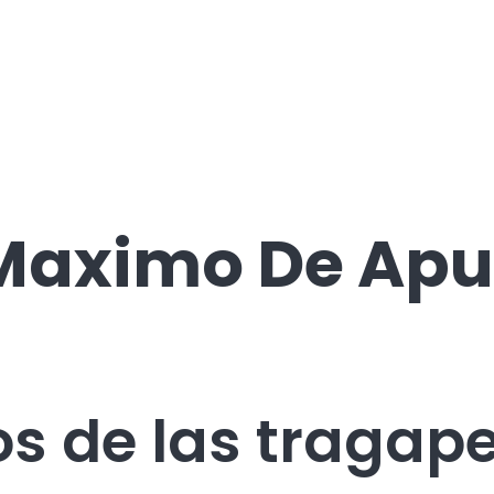
 Maximo De Apu
s de las tragap