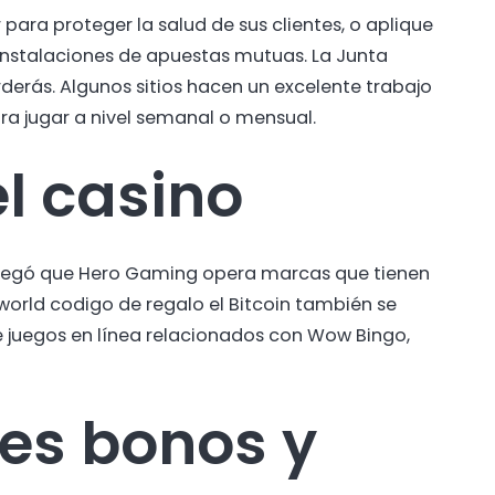
para proteger la salud de sus clientes, o aplique
s instalaciones de apuestas mutuas. La Junta
derás. Algunos sitios hacen un excelente trabajo
ra jugar a nivel semanal o mensual.
l casino
agregó que Hero Gaming opera marcas que tienen
world codigo de regalo el Bitcoin también se
ene juegos en línea relacionados con Wow Bingo,
res bonos y