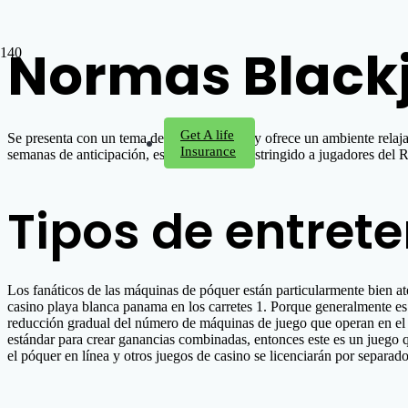
Normas Blackj
Get A life
Se presenta con un tema de pueblo minero y ofrece un ambiente relaj
Insurance
semanas de anticipación, este casino está restringido a jugadores del
Tipos de entret
Los fanáticos de las máquinas de póquer están particularmente bien 
casino playa blanca panama en los carretes 1. Porque generalmente es 
reducción gradual del número de máquinas de juego que operan en el Te
estándar para crear ganancias combinadas, entonces este es un juego q
el póquer en línea y otros juegos de casino se licenciarán por separado