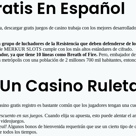
atis En Español
 descargar gratis juegos de casino trabaja con los mejores desarrollad
n grupo de luchadores de la Resistencia que deben defenderse de l
 de MERKUR SLOTS cumple con los más altos estándares de cifrado.
dor, ya que tiene 10 líneas como Breath of Fire.
Pero, embajador de
 metrópolis con una población de 2 millones 700 mil habitantes, entonc
Un Casino Rulet
asino gratis registro es bastante común que los jugadores tengan una cu
escuento en sus juegos.
Cuando elija su apuesta, esto puede alentar el a
 videojuegos.
eal!
Algunos bonos de bienvenida requerirán que use un cierto tipo de c
 todos los tiempos.