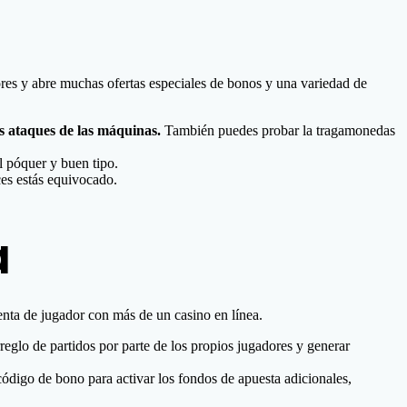
ores y abre muchas ofertas especiales de bonos y una variedad de
os ataques de las máquinas.
También puedes probar la tragamonedas
l póquer y buen tipo.
es estás equivocado.
a
enta de jugador con más de un casino en línea.
rreglo de partidos por parte de los propios jugadores y generar
ódigo de bono para activar los fondos de apuesta adicionales,