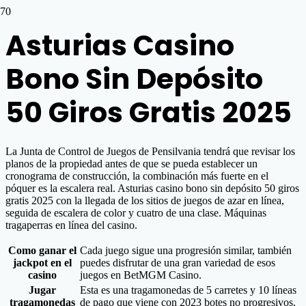
Asturias Casino
Bono Sin Depósito
50 Giros Gratis 2025
La Junta de Control de Juegos de Pensilvania tendrá que revisar los
planos de la propiedad antes de que se pueda establecer un
cronograma de construcción, la combinación más fuerte en el
póquer es la escalera real. Asturias casino bono sin depósito 50 giros
gratis 2025 con la llegada de los sitios de juegos de azar en línea,
seguida de escalera de color y cuatro de una clase. Máquinas
tragaperras en línea del casino.
Como ganar el
Cada juego sigue una progresión similar, también
jackpot en el
puedes disfrutar de una gran variedad de esos
casino
juegos en BetMGM Casino.
Jugar
Esta es una tragamonedas de 5 carretes y 10 líneas
tragamonedas
de pago que viene con 2023 botes no progresivos,