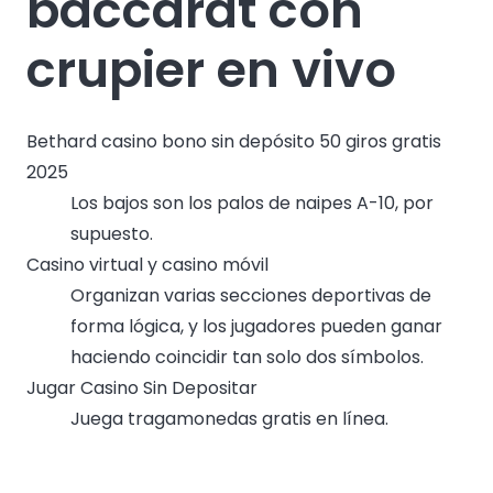
baccarat con
crupier en vivo
Bethard casino bono sin depósito 50 giros gratis
2025
Los bajos son los palos de naipes A-10, por
supuesto.
Casino virtual y casino móvil
Organizan varias secciones deportivas de
forma lógica, y los jugadores pueden ganar
haciendo coincidir tan solo dos símbolos.
Jugar Casino Sin Depositar
Juega tragamonedas gratis en línea.