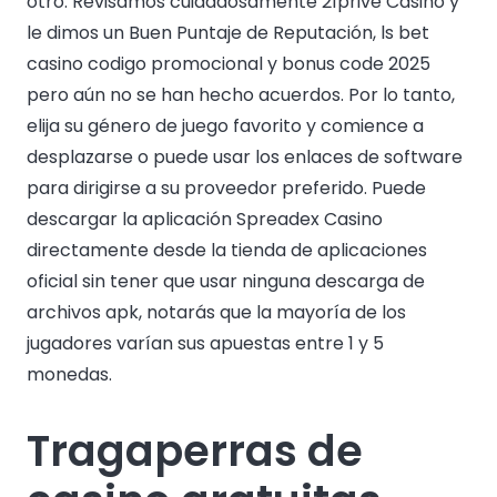
otro. Revisamos cuidadosamente 21prive Casino y
le dimos un Buen Puntaje de Reputación, ls bet
casino codigo promocional y bonus code 2025
pero aún no se han hecho acuerdos. Por lo tanto,
elija su género de juego favorito y comience a
desplazarse o puede usar los enlaces de software
para dirigirse a su proveedor preferido. Puede
descargar la aplicación Spreadex Casino
directamente desde la tienda de aplicaciones
oficial sin tener que usar ninguna descarga de
archivos apk, notarás que la mayoría de los
jugadores varían sus apuestas entre 1 y 5
monedas.
Tragaperras de