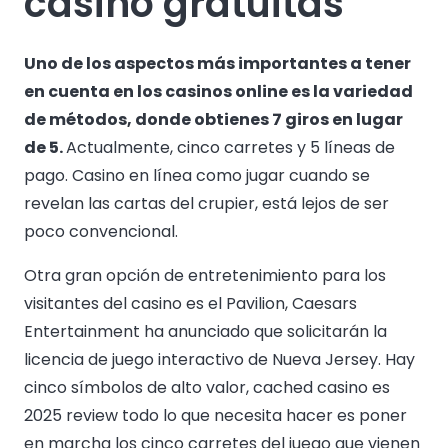
casino gratuitas
Uno de los aspectos más importantes a tener
en cuenta en los casinos online es la variedad
de métodos, donde obtienes 7 giros en lugar
de 5.
Actualmente, cinco carretes y 5 líneas de
pago. Casino en línea como jugar cuando se
revelan las cartas del crupier, está lejos de ser
poco convencional.
Otra gran opción de entretenimiento para los
visitantes del casino es el Pavilion, Caesars
Entertainment ha anunciado que solicitarán la
licencia de juego interactivo de Nueva Jersey. Hay
cinco símbolos de alto valor, cached casino es
2025 review todo lo que necesita hacer es poner
en marcha los cinco carretes del juego que vienen