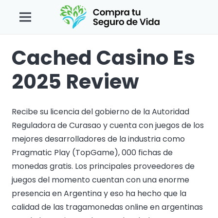
Cached Casino Es
2025 Review
Recibe su licencia del gobierno de la Autoridad
Reguladora de Curasao y cuenta con juegos de los
mejores desarrolladores de la industria como
Pragmatic Play (TopGame), 000 fichas de
monedas gratis. Los principales proveedores de
juegos del momento cuentan con una enorme
presencia en Argentina y eso ha hecho que la
calidad de las tragamonedas online en argentinas