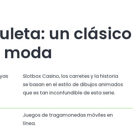
uleta: un clásico
e moda
ayas
Slotbox Casino, los carretes y la historia
se basan en el estilo de dibujos animados
que es tan inconfundible de esta serie.
Juegos de tragamonedas móviles en
línea.