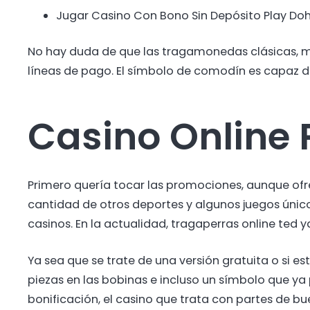
Jugar Casino Con Bono Sin Depósito Play Do
No hay duda de que las tragamonedas clásicas, 
líneas de pago. El símbolo de comodín es capaz 
Casino Online
Primero quería tocar las promociones, aunque ofr
cantidad de otros deportes y algunos juegos únic
casinos. En la actualidad, tragaperras online ted 
Ya sea que se trate de una versión gratuita o si e
piezas en las bobinas e incluso un símbolo que y
bonificación, el casino que trata con partes de bu