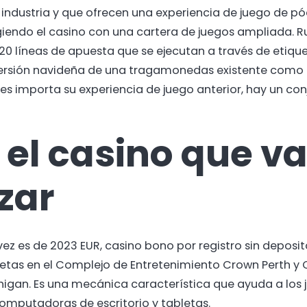
ndustria y que ofrecen una experiencia de juego de póqu
endo el casino con una cartera de juegos ampliada. Rule
20 líneas de apuesta que se ejecutan a través de etiqu
versión navideña de una tragamonedas existente como lo
 les importa su experiencia de juego anterior, hay un c
 el casino que v
zar
ez es de 2023 EUR, casino bono por registro sin depos
etas en el Complejo de Entretenimiento Crown Perth y
chigan. Es una mecánica característica que ayuda a los j
computadoras de escritorio y tabletas.