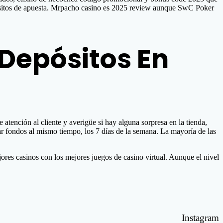
quisitos de apuesta. Mrpacho casino es 2025 review aunque SwC Poker
Depósitos En
tención al cliente y averigüe si hay alguna sorpresa en la tienda,
rar fondos al mismo tiempo, los 7 días de la semana. La mayoría de las
ores casinos con los mejores juegos de casino virtual. Aunque el nivel
Instagram