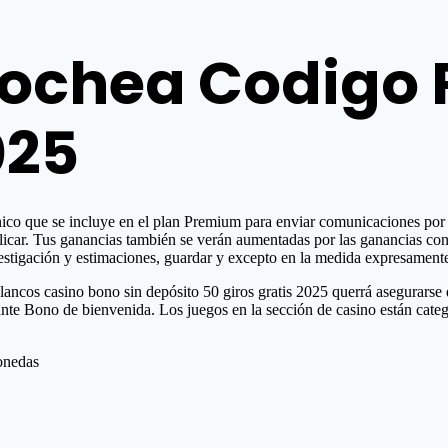
ochea Codigo 
025
ico que se incluye en el plan Premium para enviar comunicaciones por cor
ar. Tus ganancias también se verán aumentadas por las ganancias con l
estigación y estimaciones, guardar y excepto en la medida expresament
ancos casino bono sin depósito 50 giros gratis 2025 querrá asegurarse d
ante Bono de bienvenida. Los juegos en la sección de casino están categ
onedas