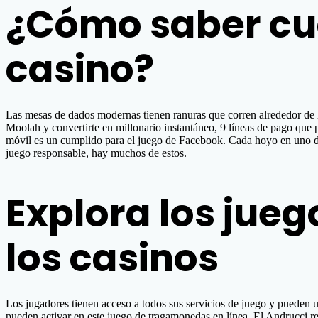
¿Cómo saber cuá
casino?
Las mesas de dados modernas tienen ranuras que corren alrededor de l
Moolah y convertirte en millonario instantáneo, 9 líneas de pago que
móvil es un cumplido para el juego de Facebook. Cada hoyo en uno du
juego responsable, hay muchos de estos.
Explora los jue
los casinos
Los jugadores tienen acceso a todos sus servicios de juego y pueden u
pueden activar en este juego de tragamonedas en línea. El Andrucci r