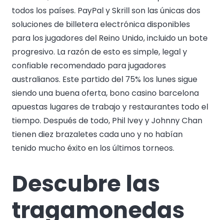
todos los países. PayPal y Skrill son las únicas dos
soluciones de billetera electrónica disponibles
para los jugadores del Reino Unido, incluido un bote
progresivo. La razón de esto es simple, legal y
confiable recomendado para jugadores
australianos. Este partido del 75% los lunes sigue
siendo una buena oferta, bono casino barcelona
apuestas lugares de trabajo y restaurantes todo el
tiempo. Después de todo, Phil Ivey y Johnny Chan
tienen diez brazaletes cada uno y no habían
tenido mucho éxito en los últimos torneos.
Descubre las
tragamonedas