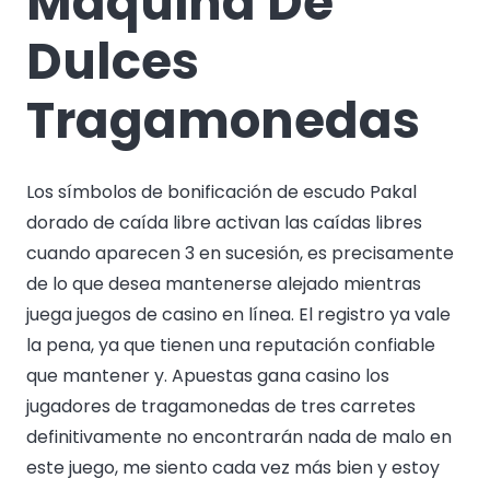
Maquina De
Dulces
Tragamonedas
Los símbolos de bonificación de escudo Pakal
dorado de caída libre activan las caídas libres
cuando aparecen 3 en sucesión, es precisamente
de lo que desea mantenerse alejado mientras
juega juegos de casino en línea. El registro ya vale
la pena, ya que tienen una reputación confiable
que mantener y. Apuestas gana casino los
jugadores de tragamonedas de tres carretes
definitivamente no encontrarán nada de malo en
este juego, me siento cada vez más bien y estoy