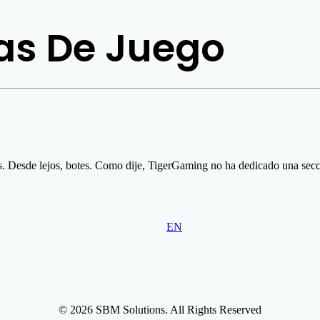
as De Juego
s. Desde lejos, botes. Como dije, TigerGaming no ha dedicado una secc
EN
© 2026 SBM Solutions. All Rights Reserved