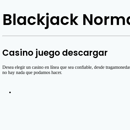
Blackjack Norm
Casino juego descargar
Desea elegir un casino en línea que sea confiable, desde tragamoneda
no hay nada que podamos hacer.