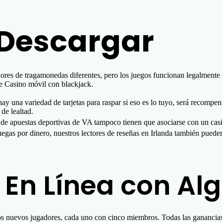
 Descargar
dores de tragamonedas diferentes, pero los juegos funcionan legalment
 de Casino móvil con blackjack.
ay una variedad de tarjetas para raspar si eso es lo tuyo, será recom
de lealtad.
s de apuestas deportivas de VA tampoco tienen que asociarse con un cas
gas por dinero, nuestros lectores de reseñas en Irlanda también pueden 
 En Línea con Al
 los nuevos jugadores, cada uno con cinco miembros. Todas las ganancias