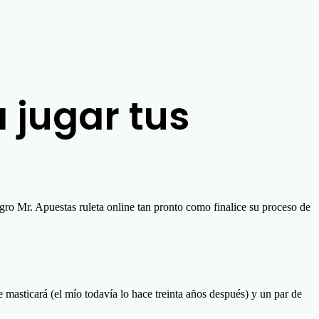
 jugar tus
egro Mr. Apuestas ruleta online tan pronto como finalice su proceso de
masticará (el mío todavía lo hace treinta años después) y un par de