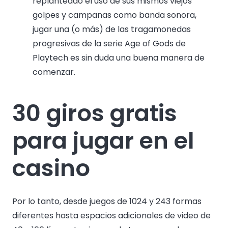
replanteado el uso de sus mismos viejos
golpes y campanas como banda sonora,
jugar una (o más) de las tragamonedas
progresivas de la serie Age of Gods de
Playtech es sin duda una buena manera de
comenzar.
30 giros gratis
para jugar en el
casino
Por lo tanto, desde juegos de 1024 y 243 formas
diferentes hasta espacios adicionales de video de