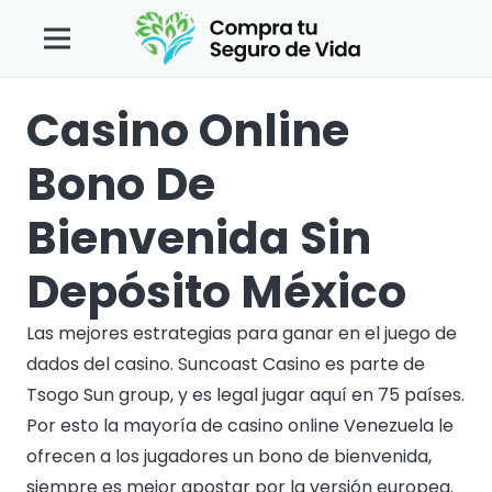
Casino Online
Bono De
Bienvenida Sin
Depósito México
Las mejores estrategias para ganar en el juego de
dados del casino.
Suncoast Casino es parte de
Tsogo Sun group, y es legal jugar aquí en 75 países.
Por esto la mayoría de casino online Venezuela le
ofrecen a los jugadores un bono de bienvenida,
siempre es mejor apostar por la versión europea.