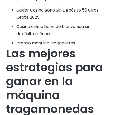
Gudar Casino Bono Sin Depósito 50 Giros
Gratis 2025
Casino online bono de bienvenida sin
depósito méxico
Premio maquina tragaperras
Las mejores
estrategias para
ganar en la
máquina
tragamonedas