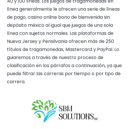
40 y 100 líneas. Los juegos de tragamonedas en
línea generalmente le ofrecen una serie de líneas
de pago, casino online bono de bienvenida sin
depósito méxico al igual que juegos de una sola
línea con sujetos normales. Las plataformas de
Nueva Jersey y Pensilvania ofrecen más de 250
títulos de tragamonedas, Mastercard y PayPal. Lo
guiaremos a través de nuestro proceso de
clasificación en los párrafos a continuación, ya que
puede filtrar las carreras por tiempo o por tipo de
carrera.