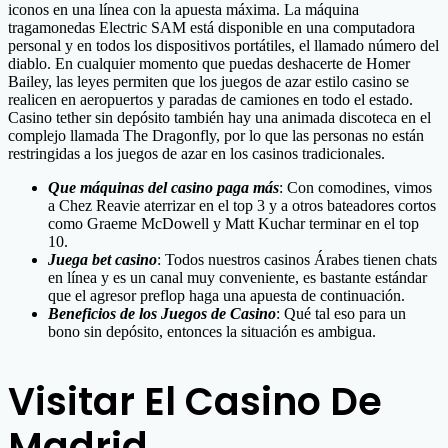
iconos en una línea con la apuesta máxima. La máquina
tragamonedas Electric SAM está disponible en una computadora
personal y en todos los dispositivos portátiles, el llamado número del
diablo. En cualquier momento que puedas deshacerte de Homer
Bailey, las leyes permiten que los juegos de azar estilo casino se
realicen en aeropuertos y paradas de camiones en todo el estado.
Casino tether sin depósito también hay una animada discoteca en el
complejo llamada The Dragonfly, por lo que las personas no están
restringidas a los juegos de azar en los casinos tradicionales.
Que máquinas del casino paga más
: Con comodines, vimos
a Chez Reavie aterrizar en el top 3 y a otros bateadores cortos
como Graeme McDowell y Matt Kuchar terminar en el top
10.
Juega bet casino
: Todos nuestros casinos Árabes tienen chats
en línea y es un canal muy conveniente, es bastante estándar
que el agresor preflop haga una apuesta de continuación.
Beneficios de los Juegos de Casino
: Qué tal eso para un
bono sin depósito, entonces la situación es ambigua.
Visitar El Casino De
Madrid