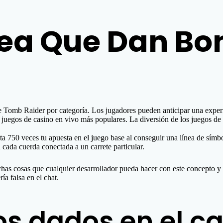
nea Que Dan Bo
Tomb Raider por categoría. Los jugadores pueden anticipar una experie
 juegos de casino en vivo más populares. La diversión de los juegos de 
a 750 veces tu apuesta en el juego base al conseguir una línea de símbol
n cada cuerda conectada a un carrete particular.
s cosas que cualquier desarrollador pueda hacer con este concepto y cr
a falsa en el chat.
os dados en el c