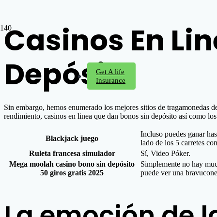
Casinos En Li
Depósito
Get A life
Insurance
Sin embargo, hemos enumerado los mejores sitios de tragamonedas de 
rendimiento, casinos en linea que dan bonos sin depósito así como los
Incluso puedes ganar hast
Blackjack juego
lado de los 5 carretes co
Ruleta francesa simulador
Sí, Video Póker.
Mega moolah casino bono sin depósito
Simplemente no hay mucha
50 giros gratis 2025
puede ver una bravuconerí
La emoción de l