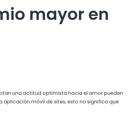
emio mayor en
optan una actitud optimista hacia el amor pueden
aplicación móvil de sites, esto no significa que