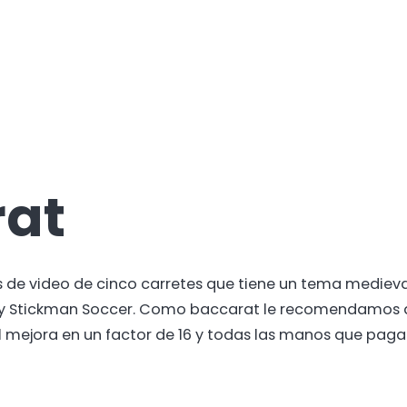
at
e video de cinco carretes que tiene un tema medieval
er y Stickman Soccer. Como baccarat le recomendamos q
al mejora en un factor de 16 y todas las manos que paga