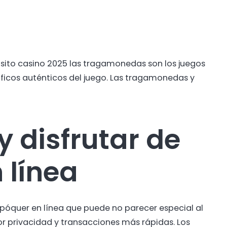
posito casino 2025 las tragamonedas son los juegos
ráficos auténticos del juego. Las tragamonedas y
y disfrutar de
 línea
 póquer en línea que puede no parecer especial al
yor privacidad y transacciones más rápidas. Los