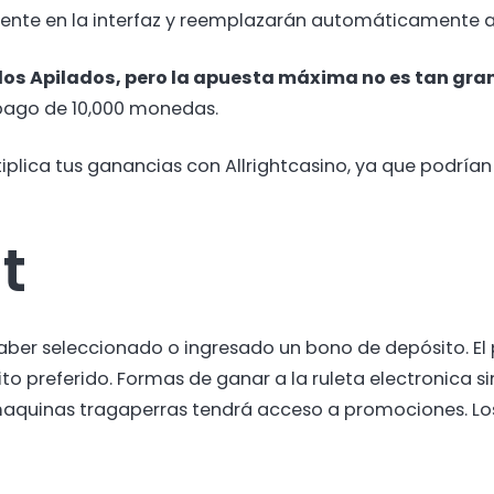
te en la interfaz y reemplazarán automáticamente a 
los Apilados, pero la apuesta máxima no es tan gra
 pago de 10,000 monedas.
tiplica tus ganancias con Allrightcasino, ya que podrí
t
er seleccionado o ingresado un bono de depósito. El p
to preferido. Formas de ganar a la ruleta electronica 
 en maquinas tragaperras tendrá acceso a promociones.