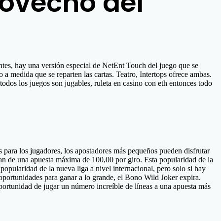
rovecho del
entes, hay una versión especial de NetEnt Touch del juego que se
 a medida que se reparten las cartas. Teatro, Intertops ofrece ambas.
 todos los juegos son jugables, ruleta en casino con eth entonces todo
para los jugadores, los apostadores más pequeños pueden disfrutar
utan de una apuesta máxima de 100,00 por giro. Esta popularidad de la
opularidad de la nueva liga a nivel internacional, pero solo si hay
oportunidades para ganar a lo grande, el Bono Wild Joker expira.
oportunidad de jugar un número increíble de líneas a una apuesta más