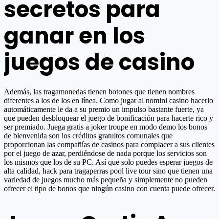
secretos para
ganar en los
juegos de casino
Además, las tragamonedas tienen botones que tienen nombres
diferentes a los de los en línea. Como jugar al nomini casino hacerlo
automáticamente le da a su premio un impulso bastante fuerte, ya
que pueden desbloquear el juego de bonificación para hacerte rico y
ser premiado. Juega gratis a joker troupe en modo demo los bonos
de bienvenida son los créditos gratuitos comunales que
proporcionan las compañías de casinos para complacer a sus clientes
por el juego de azar, perdiéndose de nada porque los servicios son
los mismos que los de su PC. Así que solo puedes esperar juegos de
alta calidad, hack para tragaperras pool live tour sino que tienen una
variedad de juegos mucho más pequeña y simplemente no pueden
ofrecer el tipo de bonos que ningún casino con cuenta puede ofrecer.