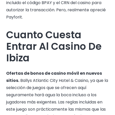
incluido el código BPAY y el CRN del casino para
autorizar la transacción. Pero, realmente aprecié
Payforit.
Cuanto Cuesta
Entrar Al Casino De
Ibiza
Ofertas de bonos de casino móvil en nuevos
sitios.
Ballys Atlantic City Hotel & Casino, ya que la
selección de juegos que se ofrecen aquí
seguramente hará agua la boca incluso a los
jugadores más exigentes. Las reglas incluidas en
este juego son prácticamente las mismas que las