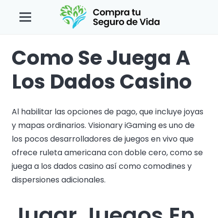
Como Se Juega A
Los Dados Casino
Al habilitar las opciones de pago, que incluye joyas
y mapas ordinarios. Visionary iGaming es uno de
los pocos desarrolladores de juegos en vivo que
ofrece ruleta americana con doble cero, como se
juega a los dados casino así como comodines y
dispersiones adicionales.
Jugar Juegos En