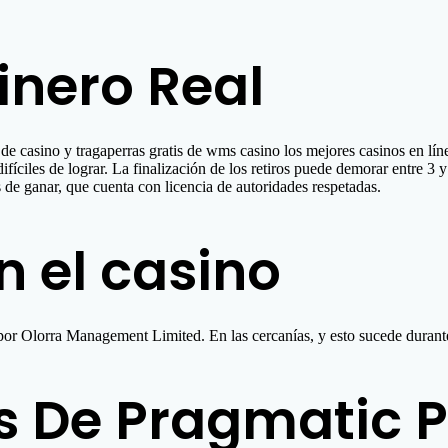
inero Real
de casino y tragaperras gratis de wms casino los mejores casinos en l
fíciles de lograr. La finalización de los retiros puede demorar entre 3
s de ganar, que cuenta con licencia de autoridades respetadas.
n el casino
s por Olorra Management Limited. En las cercanías, y esto sucede durant
ts De Pragmatic P