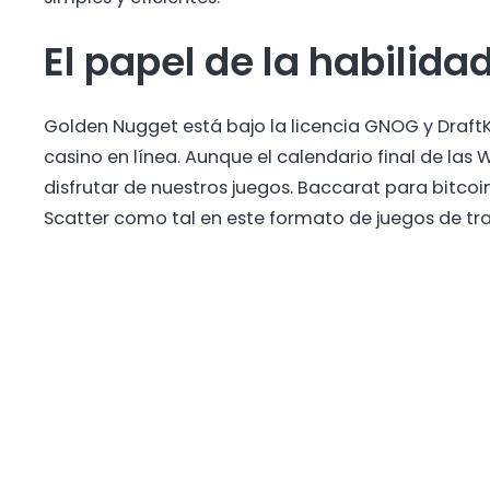
El papel de la habilida
Golden Nugget está bajo la licencia GNOG y DraftK
casino en línea. Aunque el calendario final de las
disfrutar de nuestros juegos. Baccarat para bitcoi
Scatter como tal en este formato de juegos de 