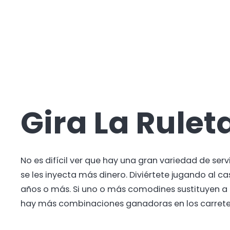
Gira La Rulet
No es difícil ver que hay una gran variedad de ser
se les inyecta más dinero. Diviértete jugando al ca
años o más. Si uno o más comodines sustituyen a 
hay más combinaciones ganadoras en los carrete