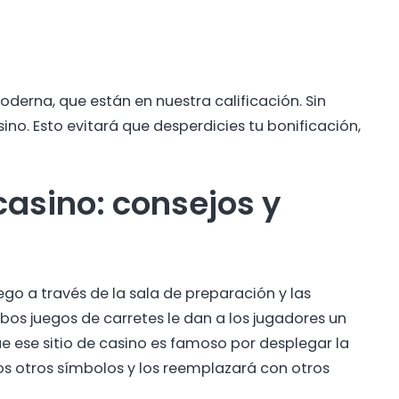
derna, que están en nuestra calificación. Sin
no. Esto evitará que desperdicies tu bonificación,
casino: consejos y
o a través de la sala de preparación y las
Ambos juegos de carretes le dan a los jugadores un
que ese sitio de casino es famoso por desplegar la
los otros símbolos y los reemplazará con otros