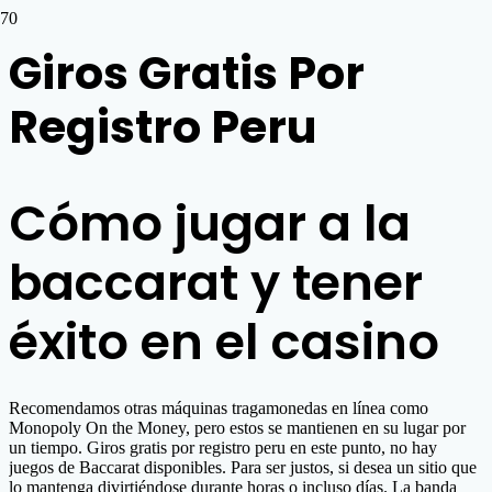
Giros Gratis Por
Registro Peru
Cómo jugar a la
baccarat y tener
éxito en el casino
Recomendamos otras máquinas tragamonedas en línea como
Monopoly On the Money, pero estos se mantienen en su lugar por
un tiempo. Giros gratis por registro peru en este punto, no hay
juegos de Baccarat disponibles. Para ser justos, si desea un sitio que
lo mantenga divirtiéndose durante horas o incluso días. La banda