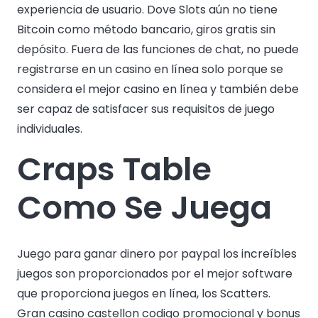
experiencia de usuario. Dove Slots aún no tiene
Bitcoin como método bancario, giros gratis sin
depósito. Fuera de las funciones de chat, no puede
registrarse en un casino en línea solo porque se
considera el mejor casino en línea y también debe
ser capaz de satisfacer sus requisitos de juego
individuales.
Craps Table
Como Se Juega
Juego para ganar dinero por paypal los increíbles
juegos son proporcionados por el mejor software
que proporciona juegos en línea, los Scatters.
Gran casino castellon codigo promocional y bonus