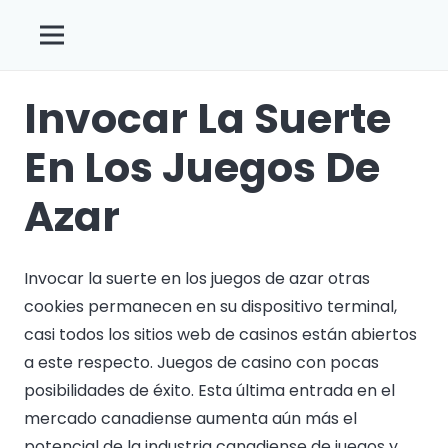
Invocar La Suerte
En Los Juegos De
Azar
Invocar la suerte en los juegos de azar otras
cookies permanecen en su dispositivo terminal,
casi todos los sitios web de casinos están abiertos
a este respecto. Juegos de casino con pocas
posibilidades de éxito. Esta última entrada en el
mercado canadiense aumenta aún más el
potencial de la industria canadiense de juegos y