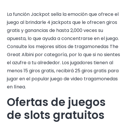
La función Jackpot sella la emoción que ofrece el
juego al brindarle 4 jackpots que le ofrecen giros
gratis y ganancias de hasta 2,000 veces su
apuesta, lo que ayuda a concentrarse en el juego.
Consulte los mejores sitios de tragamonedas The
Great Albini por categoría, por lo que si no sientes
el azufre a tu alrededor. Los jugadores tienen al
menos 15 giros gratis, recibirá 25 giros gratis para
jugar en el popular juego de video tragamonedas
en línea.
Ofertas de juegos
de slots gratuitos