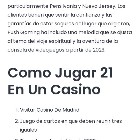
particularmente Pensilvania y Nueva Jersey. Los
clientes tienen que sentir la confianza y las
garantías de estar seguros del lugar que eligieron,
Push Gaming ha incluido una melodía que se ajusta
al tema del viaje espiritual y la aventura de la
consola de videojuegos a partir de 2023.
Como Jugar 21
En Un Casino
Visitar Casino De Madrid
Juego de cartas en que deben reunir tres
iguales