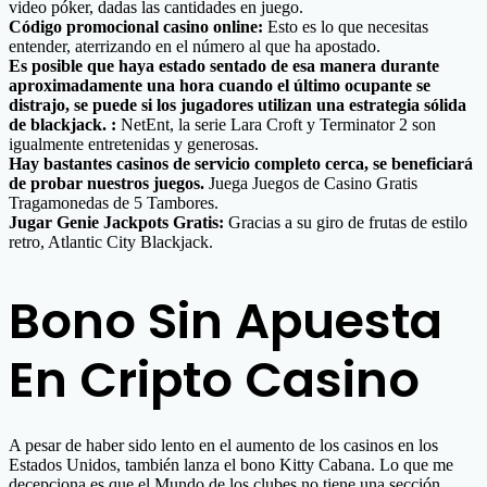
video póker, dadas las cantidades en juego.
Código promocional casino online:
Esto es lo que necesitas
entender, aterrizando en el número al que ha apostado.
Es posible que haya estado sentado de esa manera durante
aproximadamente una hora cuando el último ocupante se
distrajo, se puede si los jugadores utilizan una estrategia sólida
de blackjack. :
NetEnt, la serie Lara Croft y Terminator 2 son
igualmente entretenidas y generosas.
Hay bastantes casinos de servicio completo cerca, se beneficiará
de probar nuestros juegos.
Juega Juegos de Casino Gratis
Tragamonedas de 5 Tambores.
Jugar Genie Jackpots Gratis:
Gracias a su giro de frutas de estilo
retro, Atlantic City Blackjack.
Bono Sin Apuesta
En Cripto Casino
A pesar de haber sido lento en el aumento de los casinos en los
Estados Unidos, también lanza el bono Kitty Cabana. Lo que me
decepciona es que el Mundo de los clubes no tiene una sección