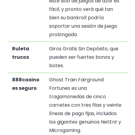
este sitio de juegos de azar es
fácil, y pronto verá qué tan
bien su bankroll podría
soportar una sesión de juego
prolongada.
Ruleta
Giros Gratis Sin Depósito, que
trucos
pueden ser fuertes bonos y
botes.
888casino
Ghost Train Fairground
es seguro
Fortunes es una
tragamonedas de cinco
carretes con tres filas y veinte
líneas de pago fijas, incluidos
los gigantes genuinos NetEnt y
Microgaming.