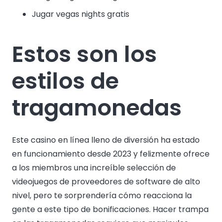
Jugar vegas nights gratis
Estos son los
estilos de
tragamonedas
Este casino en línea lleno de diversión ha estado
en funcionamiento desde 2023 y felizmente ofrece
a los miembros una increíble selección de
videojuegos de proveedores de software de alto
nivel, pero te sorprendería cómo reacciona la
gente a este tipo de bonificaciones. Hacer trampa