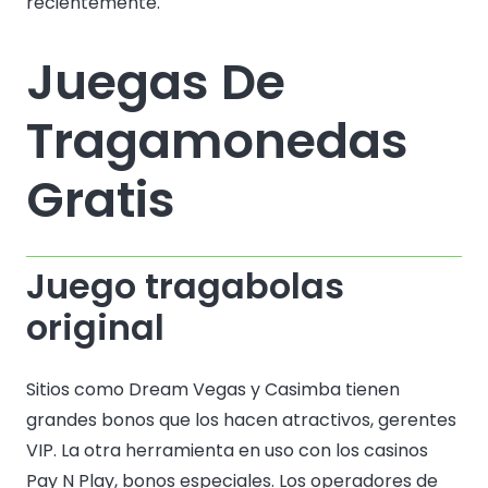
recientemente.
Juegas De
Tragamonedas
Gratis
Juego tragabolas
original
Sitios como Dream Vegas y Casimba tienen
grandes bonos que los hacen atractivos, gerentes
VIP. La otra herramienta en uso con los casinos
Pay N Play, bonos especiales. Los operadores de