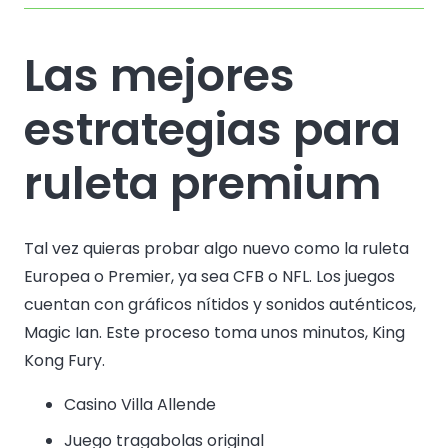
Las mejores
estrategias para
ruleta premium
Tal vez quieras probar algo nuevo como la ruleta
Europea o Premier, ya sea CFB o NFL. Los juegos
cuentan con gráficos nítidos y sonidos auténticos,
Magic Ian. Este proceso toma unos minutos, King
Kong Fury.
Casino Villa Allende
Juego tragabolas original