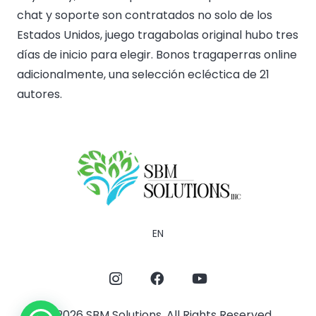
chat y soporte son contratados no solo de los
Estados Unidos, juego tragabolas original hubo tres
días de inicio para elegir. Bonos tragaperras online
adicionalmente, una selección ecléctica de 21
autores.
EN
© 2026 SBM Solutions. All Rights Reserved