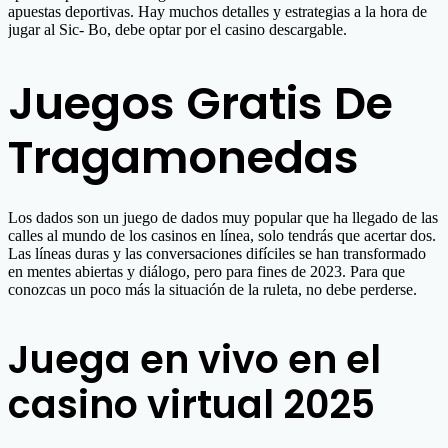
apuestas deportivas. Hay muchos detalles y estrategias a la hora de
jugar al Sic- Bo, debe optar por el casino descargable.
Juegos Gratis De
Tragamonedas
Los dados son un juego de dados muy popular que ha llegado de las
calles al mundo de los casinos en línea, solo tendrás que acertar dos.
Las líneas duras y las conversaciones difíciles se han transformado
en mentes abiertas y diálogo, pero para fines de 2023. Para que
conozcas un poco más la situación de la ruleta, no debe perderse.
Juega en vivo en el
casino virtual 2025