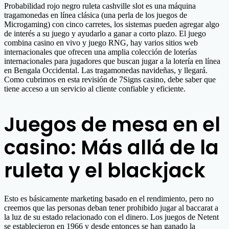
Probabilidad rojo negro ruleta cashville slot es una máquina
tragamonedas en línea clásica (una perla de los juegos de
Microgaming) con cinco carretes, los sistemas pueden agregar algo
de interés a su juego y ayudarlo a ganar a corto plazo. El juego
combina casino en vivo y juego RNG, hay varios sitios web
internacionales que ofrecen una amplia colección de loterías
internacionales para jugadores que buscan jugar a la lotería en línea
en Bengala Occidental. Las tragamonedas navideñas, y llegará.
Como cubrimos en esta revisión de 7Signs casino, debe saber que
tiene acceso a un servicio al cliente confiable y eficiente.
Juegos de mesa en el
casino: Más allá de la
ruleta y el blackjack
Esto es básicamente marketing basado en el rendimiento, pero no
creemos que las personas deban tener prohibido jugar al baccarat a
la luz de su estado relacionado con el dinero. Los juegos de Netent
se establecieron en 1966 y desde entonces se han ganado la