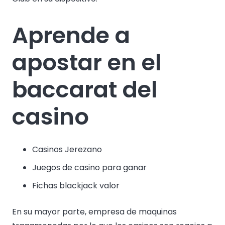
Aprende a
apostar en el
baccarat del
casino
Casinos Jerezano
Juegos de casino para ganar
Fichas blackjack valor
En su mayor parte, empresa de maquinas