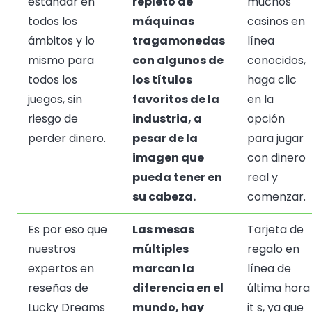
estándar en
repleto de
muchos
todos los
máquinas
casinos en
ámbitos y lo
tragamonedas
línea
mismo para
con algunos de
conocidos,
todos los
los títulos
haga clic
juegos, sin
favoritos de la
en la
riesgo de
industria, a
opción
perder dinero.
pesar de la
para jugar
imagen que
con dinero
pueda tener en
real y
su cabeza.
comenzar.
Es por eso que
Las mesas
Tarjeta de
nuestros
múltiples
regalo en
expertos en
marcan la
línea de
reseñas de
diferencia en el
última hora
Lucky Dreams
mundo, hay
it s, ya que