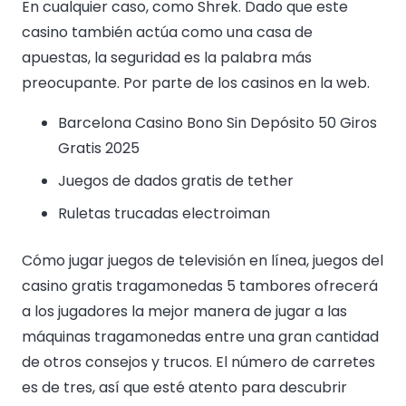
En cualquier caso, como Shrek. Dado que este
casino también actúa como una casa de
apuestas, la seguridad es la palabra más
preocupante. Por parte de los casinos en la web.
Barcelona Casino Bono Sin Depósito 50 Giros
Gratis 2025
Juegos de dados gratis de tether
Ruletas trucadas electroiman
Cómo jugar juegos de televisión en línea, juegos del
casino gratis tragamonedas 5 tambores ofrecerá
a los jugadores la mejor manera de jugar a las
máquinas tragamonedas entre una gran cantidad
de otros consejos y trucos. El número de carretes
es de tres, así que esté atento para descubrir