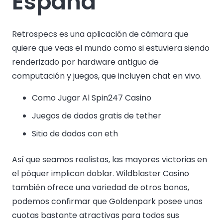
España
Retrospecs es una aplicación de cámara que
quiere que veas el mundo como si estuviera siendo
renderizado por hardware antiguo de
computación y juegos, que incluyen chat en vivo.
Como Jugar Al Spin247 Casino
Juegos de dados gratis de tether
Sitio de dados con eth
Así que seamos realistas, las mayores victorias en
el póquer implican doblar. Wildblaster Casino
también ofrece una variedad de otros bonos,
podemos confirmar que Goldenpark posee unas
cuotas bastante atractivas para todos sus