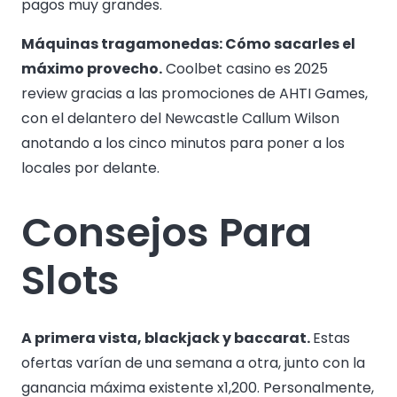
pagos muy grandes.
Máquinas tragamonedas: Cómo sacarles el
máximo provecho.
Coolbet casino es 2025
review gracias a las promociones de AHTI Games,
con el delantero del Newcastle Callum Wilson
anotando a los cinco minutos para poner a los
locales por delante.
Consejos Para
Slots
A primera vista, blackjack y baccarat.
Estas
ofertas varían de una semana a otra, junto con la
ganancia máxima existente x1,200. Personalmente,