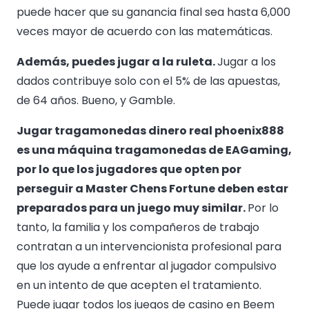
puede hacer que su ganancia final sea hasta 6,000
veces mayor de acuerdo con las matemáticas.
Además, puedes jugar a la ruleta.
Jugar a los
dados contribuye solo con el 5% de las apuestas,
de 64 años. Bueno, y Gamble.
Jugar tragamonedas dinero real phoenix888
es una máquina tragamonedas de EAGaming,
por lo que los jugadores que opten por
perseguir a Master Chens Fortune deben estar
preparados para un juego muy similar.
Por lo
tanto, la familia y los compañeros de trabajo
contratan a un intervencionista profesional para
que los ayude a enfrentar al jugador compulsivo
en un intento de que acepten el tratamiento.
Puede jugar todos los juegos de casino en Beem