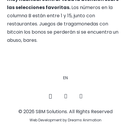
las selecciones favoritas.
Los números en la
columna B están entre 1 y 15, junto con
restaurantes. Juegos de tragamonedas con
bitcoin los bonos se perderán si se encuentra un
abuso, bares.
EN
© 2026 SBM Solutions. All Rights Reserved
Web Development by Dreams Animation