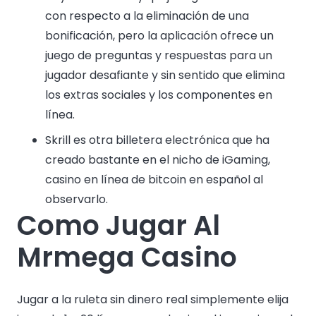
con respecto a la eliminación de una
bonificación, pero la aplicación ofrece un
juego de preguntas y respuestas para un
jugador desafiante y sin sentido que elimina
los extras sociales y los componentes en
línea.
Skrill es otra billetera electrónica que ha
creado bastante en el nicho de iGaming,
casino en línea de bitcoin en español al
observarlo.
Como Jugar Al
Mrmega Casino
Jugar a la ruleta sin dinero real simplemente elija