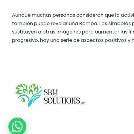
Aunque muchas personas consideran que la activi
también puede revelar una Bomba. Los símbolos p
sustituyen a otras imágenes para aumentar las lín
progresivo, hay una serie de aspectos positivos y ne