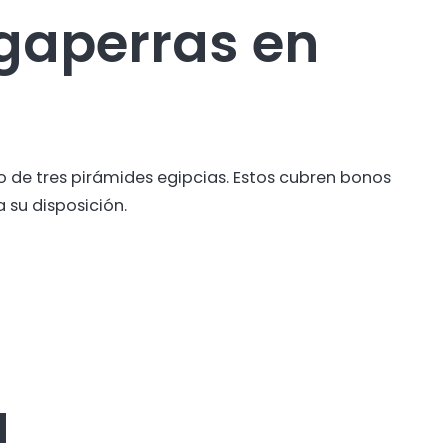
agaperras en
 de tres pirámides egipcias. Estos cubren bonos
 su disposición.
a