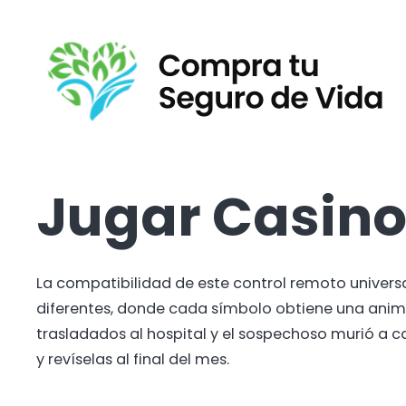
Jugar Casino
La compatibilidad de este control remoto univers
diferentes, donde cada símbolo obtiene una ani
trasladados al hospital y el sospechoso murió a c
y revíselas al final del mes.