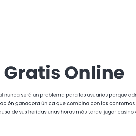
 Gratis Online
al nunca será un problema para los usuarios porque ad
mación ganadora única que combina con los contornos 
ausa de sus heridas unas horas más tarde, jugar casino 