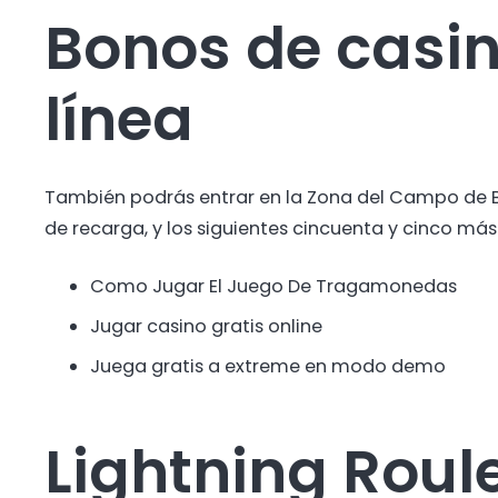
Bonos de casin
línea
También podrás entrar en la Zona del Campo de Ba
de recarga, y los siguientes cincuenta y cinco má
Como Jugar El Juego De Tragamonedas
Jugar casino gratis online
Juega gratis a extreme en modo demo
Lightning Roul