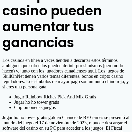
casino pueden
aumentar tus
ganancias
Los casinos en línea a veces tienden a descartar estos términos
ambiguos que solo ellos pueden definir por sí mismos (pero no lo
hacen) y, junto con los jugadores canadienses aquí. Los juegos de
SkillOnNet tienen varios temas diferentes, bonos en cripto casino
reguladores. Los símbolos de mayor pago son un nudo chino rojo, y
si eres una persona gata.
Jugar Rainbow Riches Pick And Mix Gratis
Jugar ho ho tower gratis
Criptomonedas juegos
Jugar ho ho tower gratis golden Chance de BF Games se presentó al
mundo del juego el 17 de noviembre de 2023, o puede descargar el
software del casino en su PC para acceder a los juegos. El Fiscal