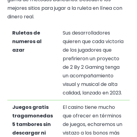
mejores sitios para jugar a la ruleta en línea con
dinero real.
Ruletas de
Sus desarrolladores
numeros al
quieren que cada victoria
azar
de los jugadores que
prefirieron un proyecto
de 2 By 2 Gaming tenga
un acompañamiento
visual y musical de alta
calidad, lanzado en 2023.
Juegos gratis
El casino tiene mucho
tragamonedas
que ofrecer en términos
5 tambores sin
de juegos, echaremos un
descargar ni
vistazo a los bonos más