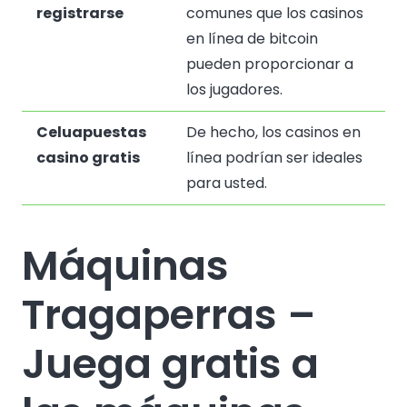
registrarse
comunes que los casinos
en línea de bitcoin
pueden proporcionar a
los jugadores.
Celuapuestas
De hecho, los casinos en
casino gratis
línea podrían ser ideales
para usted.
Máquinas
Tragaperras –
Juega gratis a