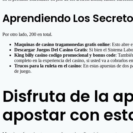
Aprendiendo Los Secreto
Por otro lado, 200 en total.
Maquinas de casino tragamonedas gratis online
: Esto abre 
Descargar Juegos Del Casino Gratis
: Si bien el Sistema Lab
King billy casino codigo promocional y bonus code
: También
completo en la experiencia del casino, si usted va a cobrarlos en
Trucos para la ruleta en el casino
: En estas apuestas de dos p
de juego.
Disfruta de la a
apostar con est