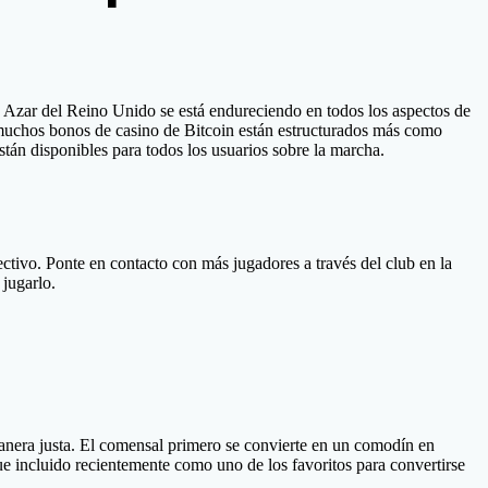
Azar del Reino Unido se está endureciendo en todos los aspectos de
, muchos bonos de casino de Bitcoin están estructurados más como
stán disponibles para todos los usuarios sobre la marcha.
ctivo. Ponte en contacto con más jugadores a través del club en la
 jugarlo.
manera justa. El comensal primero se convierte en un comodín en
fue incluido recientemente como uno de los favoritos para convertirse