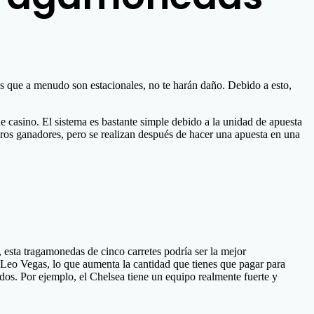
s que a menudo son estacionales, no te harán daño. Debido a esto,
 casino. El sistema es bastante simple debido a la unidad de apuesta
 Giros ganadores, pero se realizan después de hacer una apuesta en una
 esta tragamonedas de cinco carretes podría ser la mejor
 Leo Vegas, lo que aumenta la cantidad que tienes que pagar para
dos. Por ejemplo, el Chelsea tiene un equipo realmente fuerte y