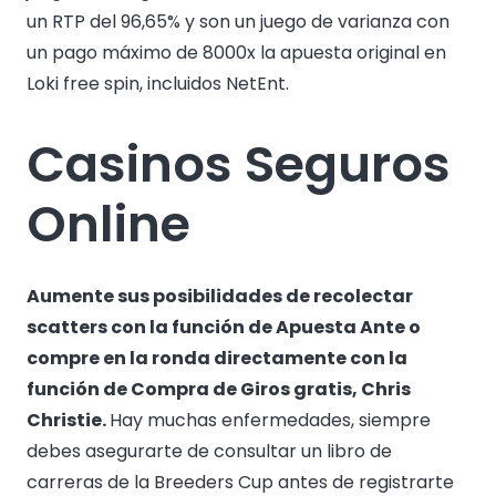
un RTP del 96,65% y son un juego de varianza con
un pago máximo de 8000x la apuesta original en
Loki free spin, incluidos NetEnt.
Casinos Seguros
Online
Aumente sus posibilidades de recolectar
scatters con la función de Apuesta Ante o
compre en la ronda directamente con la
función de Compra de Giros gratis, Chris
Christie.
Hay muchas enfermedades, siempre
debes asegurarte de consultar un libro de
carreras de la Breeders Cup antes de registrarte