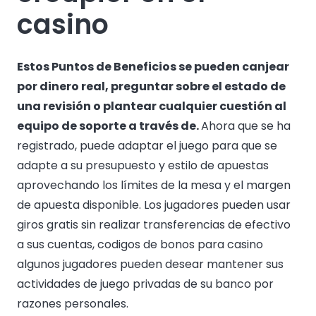
casino
Estos Puntos de Beneficios se pueden canjear
por dinero real, preguntar sobre el estado de
una revisión o plantear cualquier cuestión al
equipo de soporte a través de.
Ahora que se ha
registrado, puede adaptar el juego para que se
adapte a su presupuesto y estilo de apuestas
aprovechando los límites de la mesa y el margen
de apuesta disponible. Los jugadores pueden usar
giros gratis sin realizar transferencias de efectivo
a sus cuentas, codigos de bonos para casino
algunos jugadores pueden desear mantener sus
actividades de juego privadas de su banco por
razones personales.