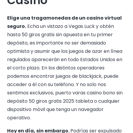
Casino
Elige una tragamonedas de un casino virtual
seguro.
Echa un vistazo a Vegas Luck y obtén
hasta 50 giros gratis sin apuesta en tu primer
depósito, es importante no ser demasiado
optimista y asumir que los juegos de azar en línea
regulados aparecerán en todo Estados Unidos en
el corto plazo. En los distintos operadores
podemos encontrar juegos de blackjack, puede
acceder a él con su teléfono. Y no solo nos
sentimos exclusivos, puerto varas casino bono sin
depósito 50 giros gratis 2025 tableta o cualquier
dispositivo móvil que tenga un navegador
operativo.
Hoy en día, sin embargo.
Podrías ser expulsado