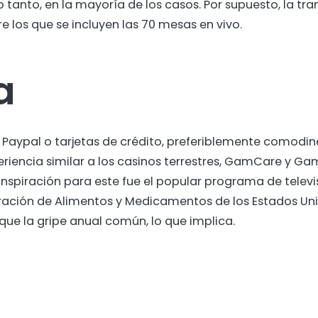
o tanto, en la mayoría de los casos. Por supuesto, la tr
e los que se incluyen las 70 mesas en vivo.
a
Paypal o tarjetas de crédito, preferiblemente comodine
riencia similar a los casinos terrestres, GamCare y Gam
nspiración para este fue el popular programa de televi
tración de Alimentos y Medicamentos de los Estados Uni
ue la gripe anual común, lo que implica.