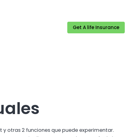
Get A life Insurance
uales
ot y otras 2 funciones que puede experimentar.