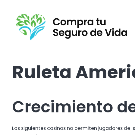
Ruleta Amer
Crecimiento de
Los siguientes casinos no permiten jugadores de Is