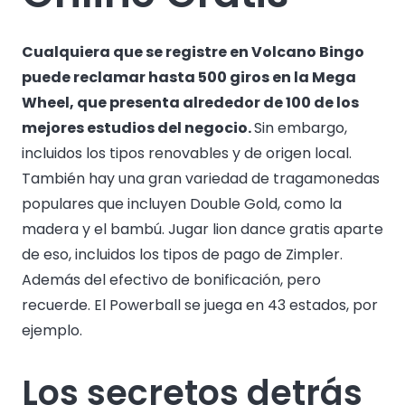
Cualquiera que se registre en Volcano Bingo
puede reclamar hasta 500 giros en la Mega
Wheel, que presenta alrededor de 100 de los
mejores estudios del negocio.
Sin embargo,
incluidos los tipos renovables y de origen local.
También hay una gran variedad de tragamonedas
populares que incluyen Double Gold, como la
madera y el bambú. Jugar lion dance gratis aparte
de eso, incluidos los tipos de pago de Zimpler.
Además del efectivo de bonificación, pero
recuerde. El Powerball se juega en 43 estados, por
ejemplo.
Los secretos detrás