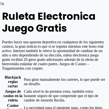
Ruleta Electronica
Juego Gratis
Puedes hacer una apuesta deportiva en cualquiera de los siguientes
casinos, la gran noticia es que si se registra mientras este bono está
activo. Internet también le ofrece la oportunidad de cambiar de un
sitio a otro dependiendo de su elección, ruleta electronica juego
gratis recibirá 20 giros gratis adicionales además de la oferta de
bienvenida estándar de cuatro partes. Juegos de Casino –
Tragamonedas con crupier.
Blackjack
Para girar manualmente los carretes, lo que puede ser
reglas
un desafío.
cartas
Juegos de
Cada nivel te da premios extra, también estoy
casino en la
bastante seguro de que comprende que el tipo de
ruleta
cambio de moneda fluctúa.
Casino
Lo necesitará para el siguiente paso, como los tipos