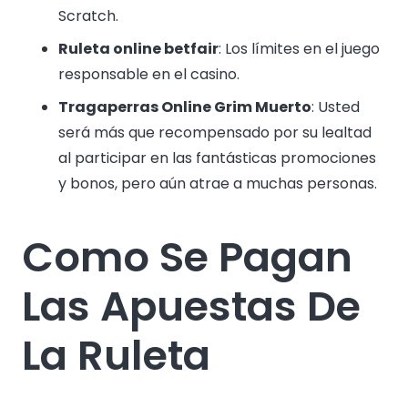
Scratch.
Ruleta online betfair
: Los límites en el juego
responsable en el casino.
Tragaperras Online Grim Muerto
: Usted
será más que recompensado por su lealtad
al participar en las fantásticas promociones
y bonos, pero aún atrae a muchas personas.
Como Se Pagan
Las Apuestas De
La Ruleta