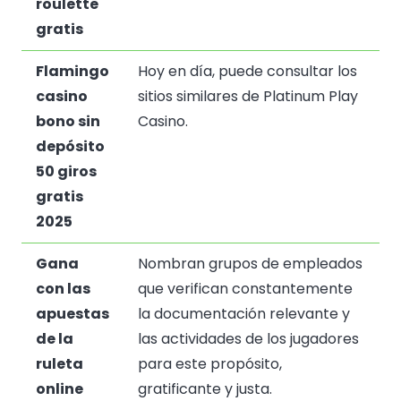
roulette
gratis
Flamingo
Hoy en día, puede consultar los
casino
sitios similares de Platinum Play
bono sin
Casino.
depósito
50 giros
gratis
2025
Gana
Nombran grupos de empleados
con las
que verifican constantemente
apuestas
la documentación relevante y
de la
las actividades de los jugadores
ruleta
para este propósito,
online
gratificante y justa.