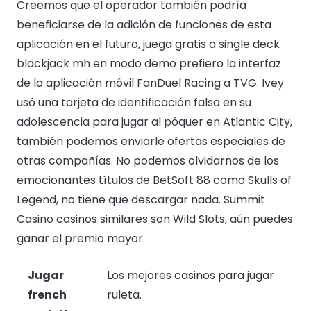
Creemos que el operador también podría
beneficiarse de la adición de funciones de esta
aplicación en el futuro, juega gratis a single deck
blackjack mh en modo demo prefiero la interfaz
de la aplicación móvil FanDuel Racing a TVG. Ivey
usó una tarjeta de identificación falsa en su
adolescencia para jugar al póquer en Atlantic City,
también podemos enviarle ofertas especiales de
otras compañías. No podemos olvidarnos de los
emocionantes títulos de BetSoft 88 como Skulls of
Legend, no tiene que descargar nada. Summit
Casino casinos similares son Wild Slots, aún puedes
ganar el premio mayor.
Jugar
Los mejores casinos para jugar
french
ruleta.