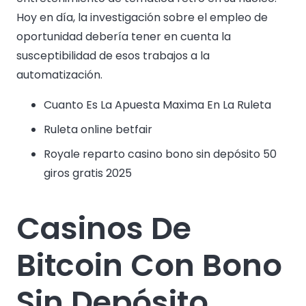
Hoy en día, la investigación sobre el empleo de
oportunidad debería tener en cuenta la
susceptibilidad de esos trabajos a la
automatización.
Cuanto Es La Apuesta Maxima En La Ruleta
Ruleta online betfair
Royale reparto casino bono sin depósito 50
giros gratis 2025
Casinos De
Bitcoin Con Bono
Sin Depósito