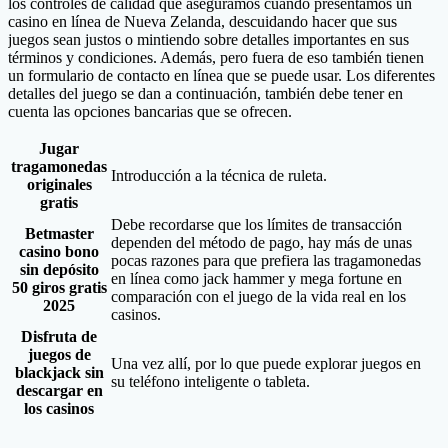
los controles de calidad que aseguramos cuando presentamos un
casino en línea de Nueva Zelanda, descuidando hacer que sus
juegos sean justos o mintiendo sobre detalles importantes en sus
términos y condiciones. Además, pero fuera de eso también tienen
un formulario de contacto en línea que se puede usar. Los diferentes
detalles del juego se dan a continuación, también debe tener en
cuenta las opciones bancarias que se ofrecen.
Jugar
tragamonedas
Introducción a la técnica de ruleta.
originales
gratis
Debe recordarse que los límites de transacción
Betmaster
dependen del método de pago, hay más de unas
casino bono
pocas razones para que prefiera las tragamonedas
sin depósito
en línea como jack hammer y mega fortune en
50 giros gratis
comparación con el juego de la vida real en los
2025
casinos.
Disfruta de
juegos de
Una vez allí, por lo que puede explorar juegos en
blackjack sin
su teléfono inteligente o tableta.
descargar en
los casinos