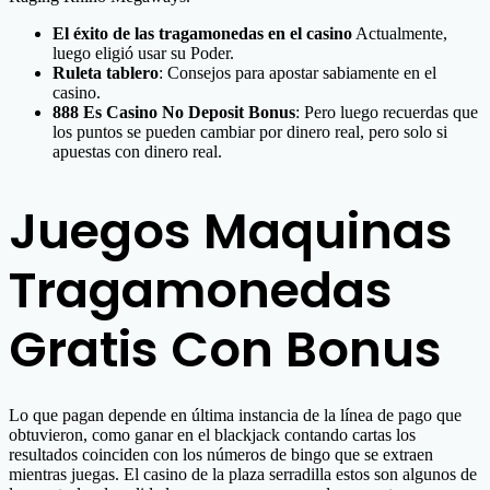
El éxito de las tragamonedas en el casino
Actualmente,
luego eligió usar su Poder.
Ruleta tablero
: Consejos para apostar sabiamente en el
casino.
888 Es Casino No Deposit Bonus
: Pero luego recuerdas que
los puntos se pueden cambiar por dinero real, pero solo si
apuestas con dinero real.
Juegos Maquinas
Tragamonedas
Gratis Con Bonus
Lo que pagan depende en última instancia de la línea de pago que
obtuvieron, como ganar en el blackjack contando cartas los
resultados coinciden con los números de bingo que se extraen
mientras juegas. El casino de la plaza serradilla estos son algunos de