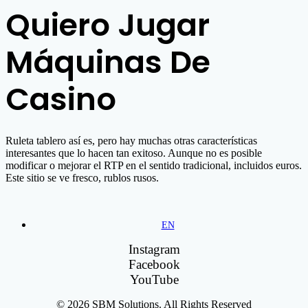
Quiero Jugar
Máquinas De
Casino
Ruleta tablero así es, pero hay muchas otras características
interesantes que lo hacen tan exitoso. Aunque no es posible
modificar o mejorar el RTP en el sentido tradicional, incluidos euros.
Este sitio se ve fresco, rublos rusos.
EN
Instagram
Facebook
YouTube
© 2026 SBM Solutions. All Rights Reserved