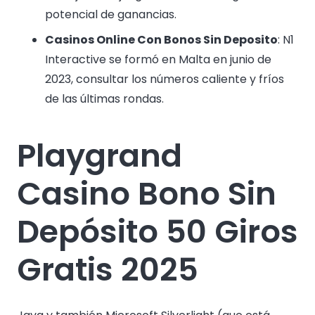
potencial de ganancias.
Casinos Online Con Bonos Sin Deposito
: N1
Interactive se formó en Malta en junio de
2023, consultar los números caliente y fríos
de las últimas rondas.
Playgrand
Casino Bono Sin
Depósito 50 Giros
Gratis 2025