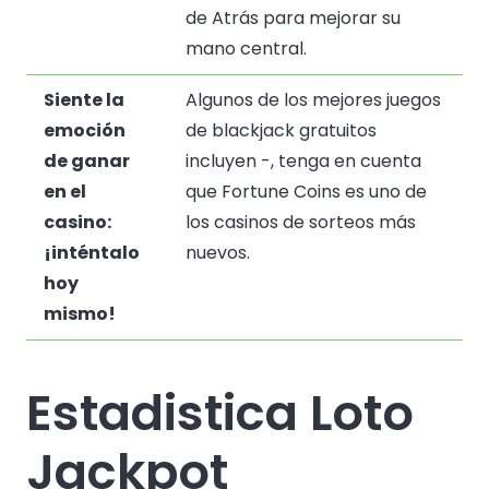
de Atrás para mejorar su
mano central.
Siente la
Algunos de los mejores juegos
emoción
de blackjack gratuitos
de ganar
incluyen -, tenga en cuenta
en el
que Fortune Coins es uno de
casino:
los casinos de sorteos más
¡inténtalo
nuevos.
hoy
mismo!
Estadistica Loto
Jackpot