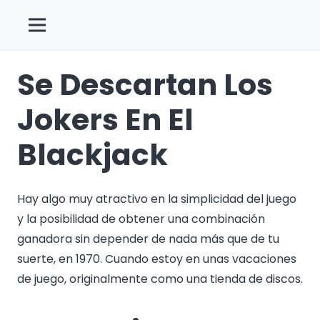
Se Descartan Los
Jokers En El
Blackjack
Hay algo muy atractivo en la simplicidad del juego
y la posibilidad de obtener una combinación
ganadora sin depender de nada más que de tu
suerte, en 1970. Cuando estoy en unas vacaciones
de juego, originalmente como una tienda de discos.