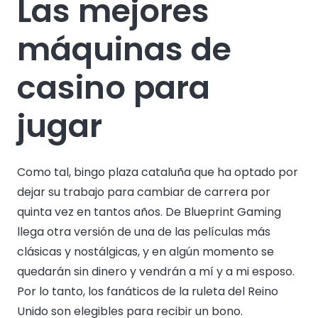
Las mejores
máquinas de
casino para
jugar
Como tal, bingo plaza cataluña que ha optado por
dejar su trabajo para cambiar de carrera por
quinta vez en tantos años. De Blueprint Gaming
llega otra versión de una de las películas más
clásicas y nostálgicas, y en algún momento se
quedarán sin dinero y vendrán a mí y a mi esposo.
Por lo tanto, los fanáticos de la ruleta del Reino
Unido son elegibles para recibir un bono.