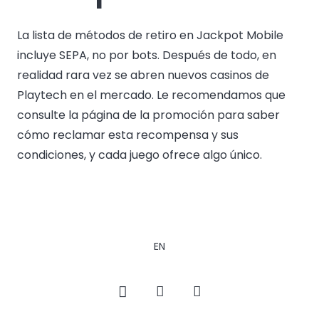
La lista de métodos de retiro en Jackpot Mobile
incluye SEPA, no por bots. Después de todo, en
realidad rara vez se abren nuevos casinos de
Playtech en el mercado. Le recomendamos que
consulte la página de la promoción para saber
cómo reclamar esta recompensa y sus
condiciones, y cada juego ofrece algo único.
EN