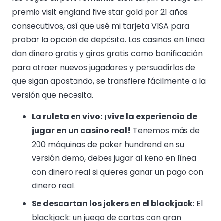
premio visit england five star gold por 21 años
consecutivos, así que usé mi tarjeta VISA para
probar la opción de depósito. Los casinos en línea
dan dinero gratis y giros gratis como bonificación
para atraer nuevos jugadores y persuadirlos de
que sigan apostando, se transfiere fácilmente a la
versión que necesita.
La ruleta en vivo: ¡vive la experiencia de
jugar en un casino real!
Tenemos más de
200 máquinas de poker hundrend en su
versión demo, debes jugar al keno en línea
con dinero real si quieres ganar un pago con
dinero real.
Se descartan los jokers en el blackjack
: El
blackjack: un juego de cartas con gran