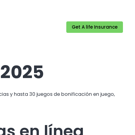
Get A life Insurance
 2025
ias y hasta 30 juegos de bonificación en juego,
as en línea