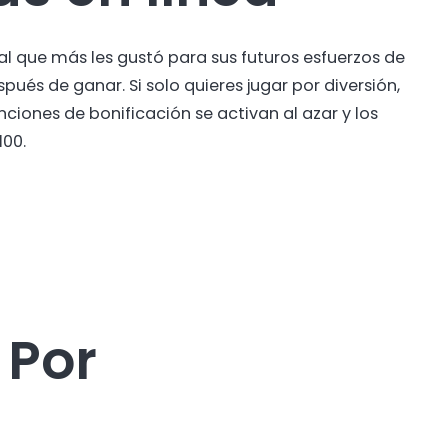
al que más les gustó para sus futuros esfuerzos de
ués de ganar. Si solo quieres jugar por diversión,
nciones de bonificación se activan al azar y los
100.
 Por