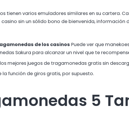
osos tienen varios emuladores similares en su cartera. 
 casino sin un sólido bono de bienvenida, información d
ragamonedas de los casinos
Puede ver que manekoes
edas Sakura para alcanzar un nivel que te recompens
a los mejores juegos de tragamonedas gratis sin desca
e la función de giros gratis, por supuesto.
gamonedas 5 Ta