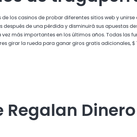
e los casinos de probar diferentes sitios web y unirse 
s después de una pérdida y disminuirá sus apuestas desp
da vez más importantes en los últimos años. Todas las fu
 girar la rueda para ganar giros gratis adicionales, $ 
 Regalan Dinero