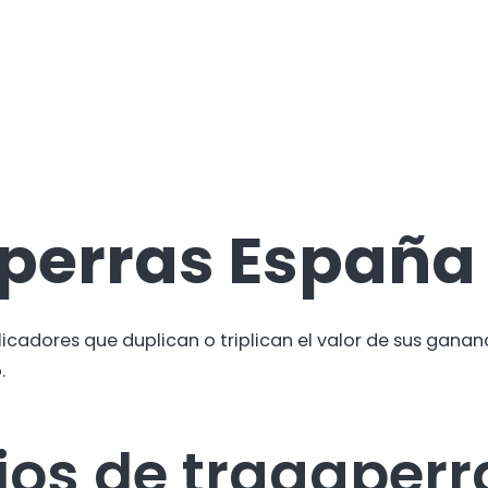
perras España
cadores que duplican o triplican el valor de sus gananc
.
ios de tragaperr