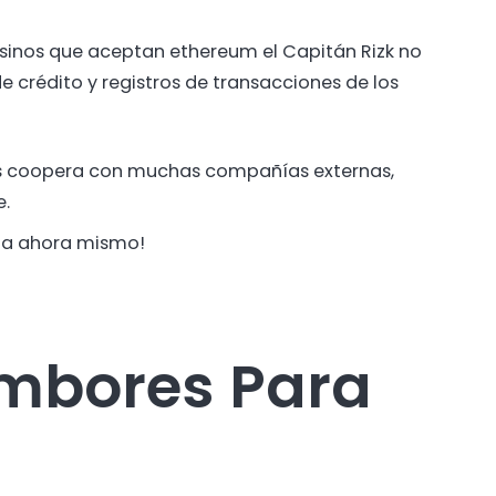
Casinos que aceptan ethereum el Capitán Rizk no
e crédito y registros de transacciones de los
 coopera con muchas compañías externas,
e.
rga ahora mismo!
mbores Para