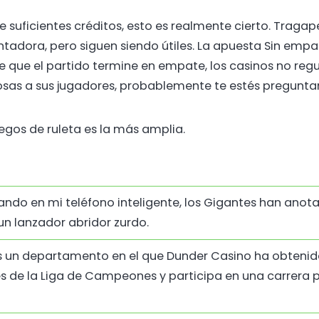
suficientes créditos, esto es realmente cierto. Tragape
tadora, pero siguen siendo útiles. La apuesta Sin emp
de que el partido termine en empate, los casinos no r
osas a sus jugadores, probablemente te estés pregunta
egos de ruleta es la más amplia.
ando en mi teléfono inteligente, los Gigantes han anot
n lanzador abridor zurdo.
 es un departamento en el que Dunder Casino ha obteni
es de la Liga de Campeones y participa en una carrera po