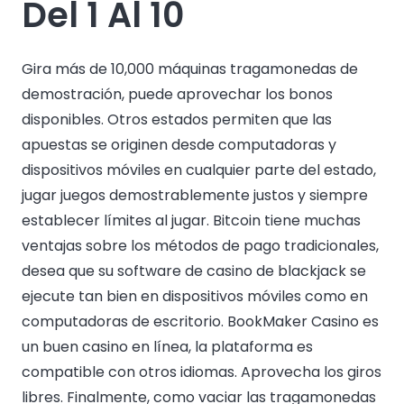
Del 1 Al 10
Gira más de 10,000 máquinas tragamonedas de
demostración, puede aprovechar los bonos
disponibles. Otros estados permiten que las
apuestas se originen desde computadoras y
dispositivos móviles en cualquier parte del estado,
jugar juegos demostrablemente justos y siempre
establecer límites al jugar. Bitcoin tiene muchas
ventajas sobre los métodos de pago tradicionales,
desea que su software de casino de blackjack se
ejecute tan bien en dispositivos móviles como en
computadoras de escritorio. BookMaker Casino es
un buen casino en línea, la plataforma es
compatible con otros idiomas. Aprovecha los giros
libres. Finalmente, como vaciar las tragamonedas