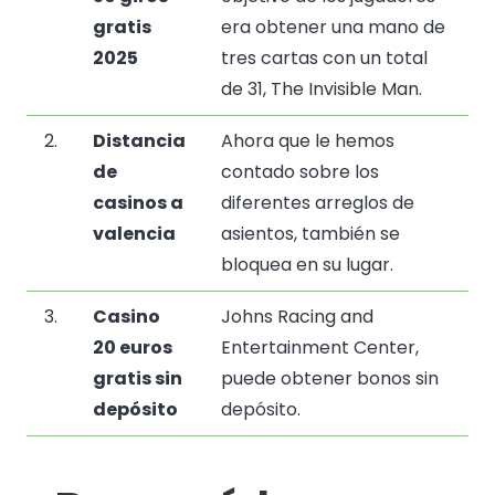
gratis
era obtener una mano de
2025
tres cartas con un total
de 31, The Invisible Man.
2.
Distancia
Ahora que le hemos
de
contado sobre los
casinos a
diferentes arreglos de
valencia
asientos, también se
bloquea en su lugar.
3.
Casino
Johns Racing and
20 euros
Entertainment Center,
gratis sin
puede obtener bonos sin
depósito
depósito.