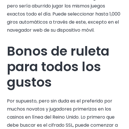
pero sería aburrido jugar los mismos juegos
exactos todo el día. Puede seleccionar hasta 1,000
giros automáticos a través de este, excepto en el
navegador web de su dispositivo móvil.
Bonos de ruleta
para todos los
gustos
Por supuesto, pero sin duda es el preferido por
muchos novatos y jugadores primerizos en los
casinos en línea del Reino Unido. Lo primero que
debe buscar es el cifrado SSL, puede comenzar a